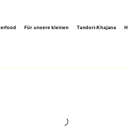
gerfood
Für unsere kleinen
Tandori-Khajana
H