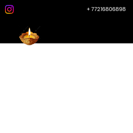
+ 77216806898
Home
About
BOMBAY
DELIGHT