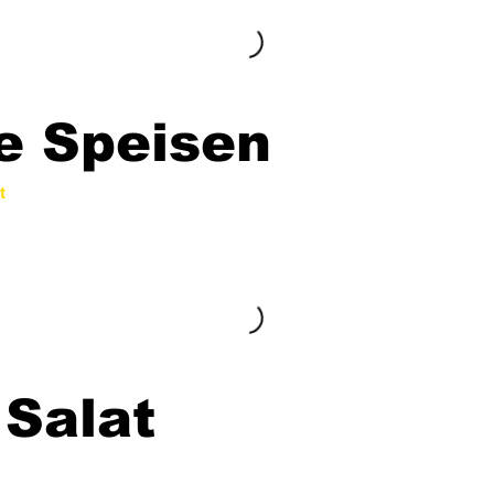
e Speisen
t
 Salat