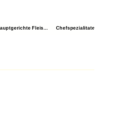
auptgerichte Fleis...
Chefspezialitaten
Vegetaris