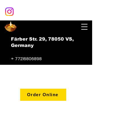
Färber Str. 29, 78050 VS,
Germany
+
77216806898
BombayDelightVS@gmail.com
Order Online
Angaben gemäß